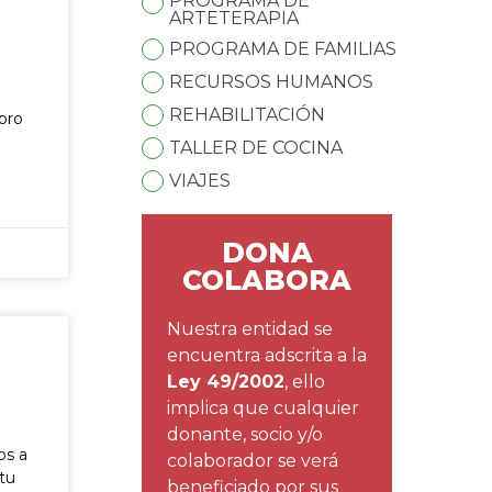
PROGRAMA DE
ARTETERAPIA
PROGRAMA DE FAMILIAS
RECURSOS HUMANOS
REHABILITACIÓN
ibro
n
TALLER DE COCINA
VIAJES
DONA
COLABORA
Nuestra entidad se
encuentra adscrita a la
Ley 49/2002
, ello
implica que cualquier
donante, socio y/o
os a
colaborador se verá
 tu
beneficiado por sus