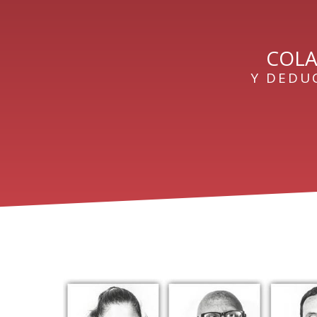
COL
Y DEDUC