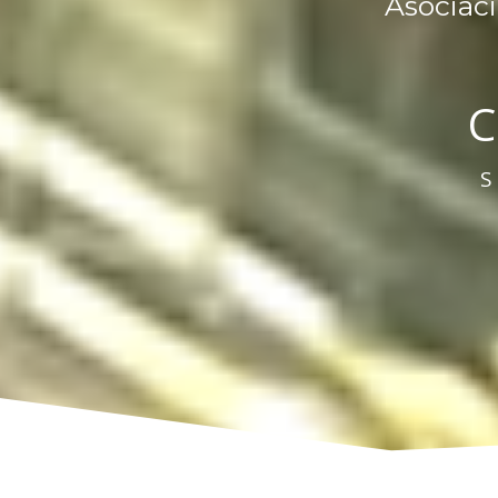
Asociac
C
S