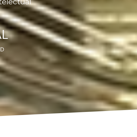
electual
AL
AD