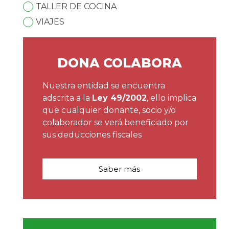
TALLER DE COCINA
VIAJES
DONA COLABORA
Nuestra entidad se encuentra
adscrita a la
Ley 49/2002
, ello implica
que cualquier donante, socio y/o
colaborador se verá beneficiado por
sus deducciones fiscales
Saber más