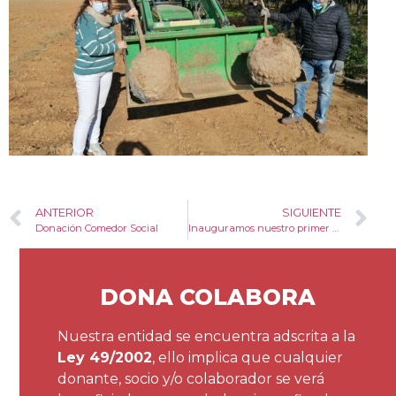
ANTERIOR
SIGUIENTE
Donación Comedor Social
Inauguramos nuestro primer Belén
DONA COLABORA
Nuestra entidad se encuentra adscrita a la
Ley 49/2002
, ello implica que cualquier
donante, socio y/o colaborador se verá