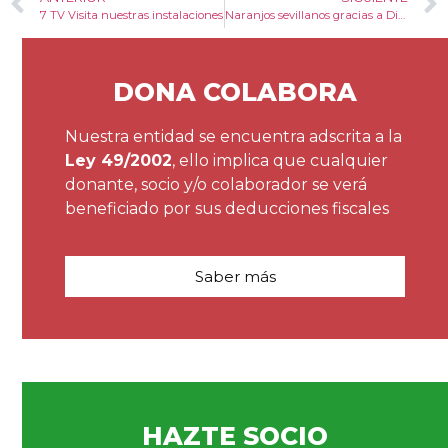
7 TV Visita nuestras instalaciones
Naranjos sevillanos gracias a Diputación
DONA COLABORA
Nuestra entidad se encuentra adscrita a la
Ley 49/2002
, ello implica que cualquier
donante, socio y/o colaborador se verá
beneficiado por sus deducciones fiscales
Saber más
HAZTE SOCIO