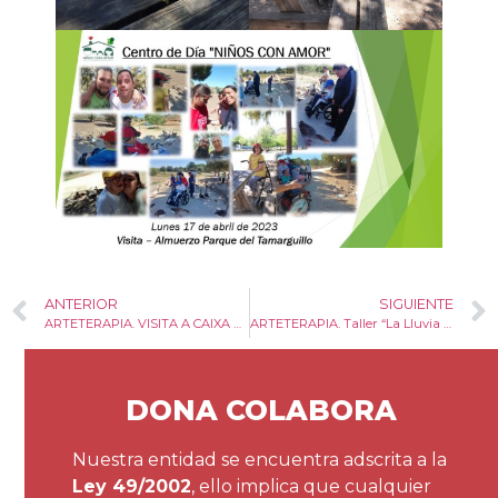
ANTERIOR
SIGUIENTE
ARTETERAPIA. VISITA A CAIXA FORUM. Exposición “Summers Kisses”
ARTETERAPIA. Taller “La Lluvia y la Emoción”
DONA COLABORA
Nuestra entidad se encuentra adscrita a la
Ley 49/2002
, ello implica que cualquier