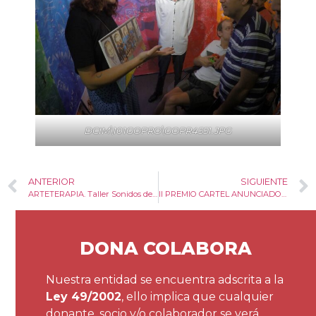
DCIM\101GOPRO\GOPR4551.JPG
ANTERIOR
SIGUIENTE
ARTETERAPIA. Taller Sonidos del alma.
II PREMIO CARTEL ANUNCIADOR de la VI Convocatoria de Relato Corto y Poesía para personas con discapacidad intelectual y del desarrollo.
DONA COLABORA
Nuestra entidad se encuentra adscrita a la
Ley 49/2002
, ello implica que cualquier
donante, socio y/o colaborador se verá