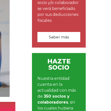
socio y/o colaborador
se verá beneficiado
por sus deducciones
fiscales
Saber más
HAZTE
SOCIO
Nuestra entidad
cuenta en la
actualidad con más
de
350 socios y
colaboradores
, sin
los cuales hubiera