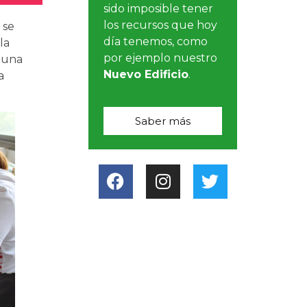
sido imposible tener
los recursos que hoy
 se
día tenemos, como
la
por ejemplo nuestro
a una
Nuevo Edificio
.
a
Saber más