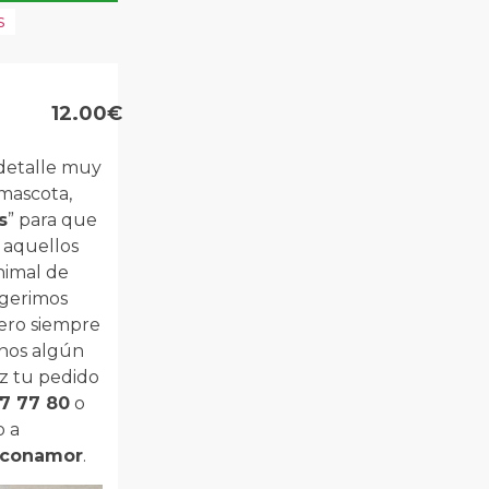
s
12.00€
 detalle muy
 mascota,
s
” para que
 aquellos
nimal de
ugerimos
ero siempre
nos algún
az tu pedido
7 77 80
o
o a
sconamor
.