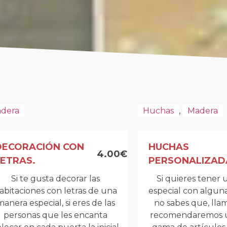
dera
Huchas
,
Madera
DECORACIÓN CON
HUCHAS
4.00€
LETRAS.
PERSONALIZAD
Si te gusta decorar las
Si quieres tener 
abitaciones con letras de una
especial con algun
manera especial, si eres de las
no sabes que, lla
personas que les encanta
recomendaremos u