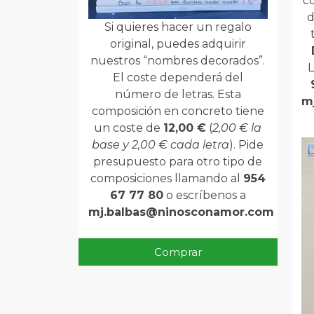
co
d
Si quieres hacer un regalo
original, puedes adquirir
nuestros “nombres decorados”.
L
El coste dependerá del
número de letras. Esta
m
composición en concreto tiene
un coste de
12,00 €
(
2,00 € la
base y 2,00 € cada letra
). Pide
presupuesto para otro tipo de
composiciones llamando al
954
67 77 80
o escríbenos a
mj.balbas@ninosconamor.com
Comprar