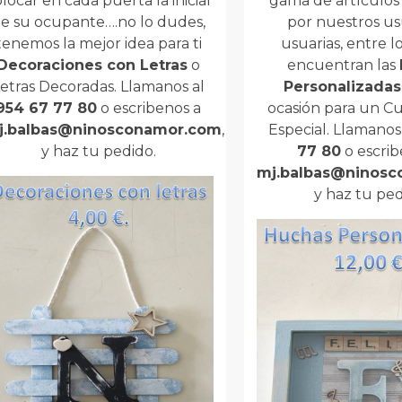
locar en cada puerta la inicial
gama de artículos
e su ocupante….no lo dudes,
por nuestros us
tenemos la mejor idea para ti
usuarias, entre l
Decoraciones con Letras
o
encuentran las
etras Decoradas. Llamanos al
Personalizadas
954 67 77 80
o escribenos a
ocasión para un 
j.balbas@ninosconamor.com
,
Especial. Llamanos
y haz tu pedido.
77 80
o escrib
mj.balbas@ninos
y haz tu ped