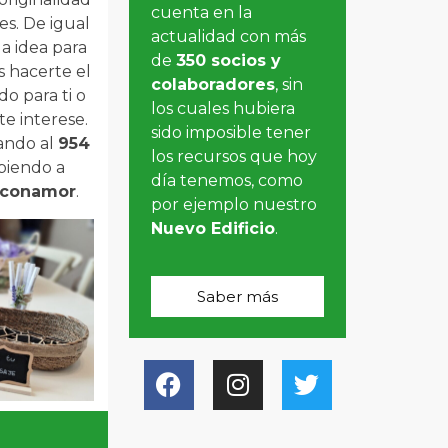
cuenta en la
es. De igual
actualidad con más
la idea para
de
350 socios y
s hacerte el
colaboradores
, sin
o para ti o
los cuales hubiera
e interese.
sido imposible tener
ando al
954
los recursos que hoy
biendo a
día tenemos, como
sconamor
.
por ejemplo nuestro
Nuevo Edificio
.
Saber más