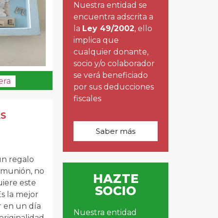
Nuestra entidad se
encuentra adscrita a
la
Ley 49/2002
, ello
implica que
cualquier donante,
socio y/o colaborador
se verá beneficiado
era
por sus deducciones
fiscales
AS
Saber más
un regalo
omunión, no
HAZTE
uiere este
SOCIO
Es la mejor
r en un día
Nuestra entidad
 originalidad