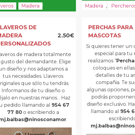
Comprar
averos
,
Madera
Madera
,
Perchero
LLAVEROS DE
PERCHAS PARA
MADERA
2.50€
MASCOTAS
PERSONALIZADOS
Si quieres tener un
especial para tu
laveros de madera totalmente
realizamos “
Percha
l gusto del demandante. Elige
coloques en ellas
un diseño y nos adaptamos a
detalles de tu a
tus necesidades. Llaveros
compañia. Te s
riginales que sólo tu tendrás.
algunas opciones, p
Informanos de tu diseño o
podrás proporner
éjalo en nuestras manos. . Haz
diseño exclusivo. H
u pedido llamando al
954 67
llamando al
954 6
77 80
o escribiendo a
escribiend
mj.balbas@ninosconamor
.
mj.balbas@nino