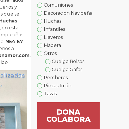
 diseñados
Comuniones
uarios y
Decoración Navideña
os que se
Huchas
Huchas
, en esta
Infantiles
Cumpleaños
Llaveros
 al
954 67
Madera
enos a
Otros
conamor.com
,
Cuelga Bolsos
ido.
Cuelga Gafas
Percheros
Pinzas Imán
Tazas
DONA
COLABORA