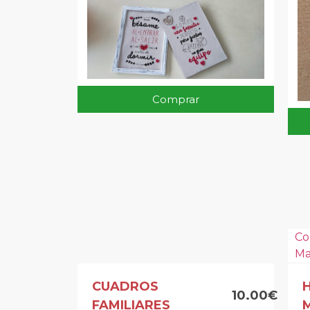
Comprar
Co
Ma
CUADROS
H
10.00€
FAMILIARES
M