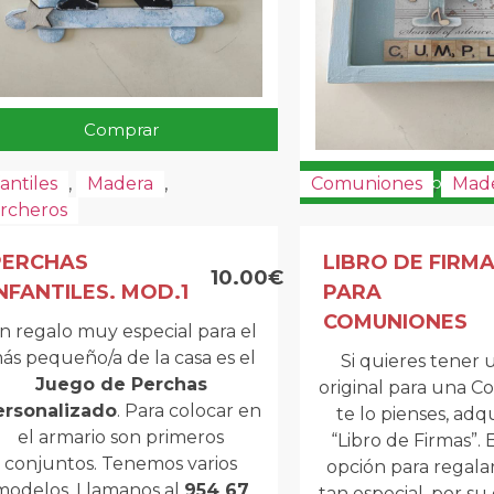
Comprar
Comprar
fantiles
,
Madera
,
Comuniones
,
Mad
rcheros
PERCHAS
LIBRO DE FIRM
10.00€
NFANTILES. MOD.1
PARA
COMUNIONES
n regalo muy especial para el
ás pequeño/a de la casa es el
Si quieres tener 
Juego de Perchas
original para una C
ersonalizado
. Para colocar en
te lo pienses, adq
el armario son primeros
“Libro de Firmas”. 
conjuntos. Tenemos varios
opción para regala
modelos. Llamanos al
954 67
tan especial, por su