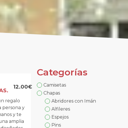
Categorías
Camisetas
12.00€
AS.
Chapas
un regalo
Abridores con Imán
a persona y
Alfileres
manos y te
Espejos
na amplia
Pins