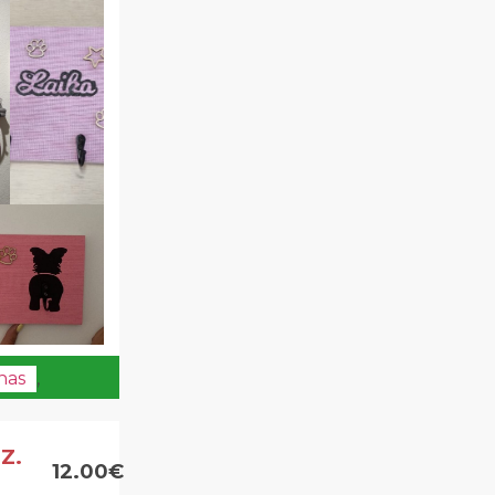
has
,
Z.
12.00€