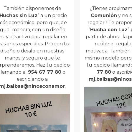
También disponemos de
¿Tienes proxima
Huchas sin Luz
” a un precio
Comunión
y no 
más económico, pero que, de
regalar? Te prop
igual manera, con un diseño
“
Hucha con Luz
”
muy atractivo para regalar en
partir de ahora, la
casiones especiales. Propon tu
recibe el regalo
diseño o dejalo en nuestras
motivada. También
manos, y seguro que te
mismo modelo pero s
orprenderemos. Haz tu pedido
tu pedido llamand
llamando al
954 67 77 80
o
77 80
o escrib
escribiendo a
mj.balbas@nino
mj.balbas@ninosconamor
.