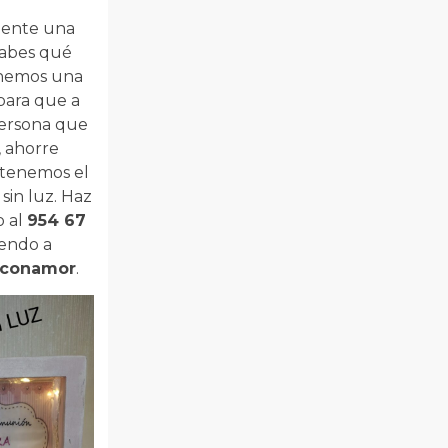
mente una
sabes qué
onemos una
 para que a
 persona que
, ahorre
 tenemos el
in luz. Haz
o al
954 67
iendo a
sconamor
.