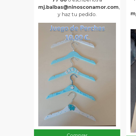
mj.balbas@ninosconamor.com
,
m
y haz tu pedido.
Comprar