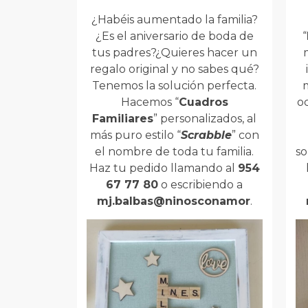
¿Habéis aumentado la familia?
¿Es el aniversario de boda de
“
tus padres?¿Quieres hacer un
regalo original y no sabes qué?
Tenemos la solución perfecta.
Hacemos “
Cuadros
o
Familiares
” personalizados, al
más puro estilo “
Scrabble
” con
el nombre de toda tu familia.
s
Haz tu pedido llamando al
954
67 77 80
o escribiendo a
mj.balbas@ninosconamor
.