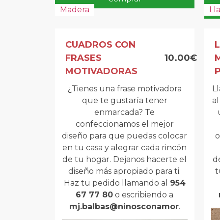
Madera
Ll
CUADROS CON
FRASES
10.00€
MOTIVADORAS
¿Tienes una frase motivadora
L
que te gustaría tener
a
enmarcada? Te
confeccionamos el mejor
diseño para que puedas colocar
o
en tu casa y alegrar cada rincón
de tu hogar. Dejanos hacerte el
d
diseño más apropiado para ti.
t
Haz tu pedido llamando al
954
67 77 80
o escribiendo a
mj.balbas@ninosconamor
.