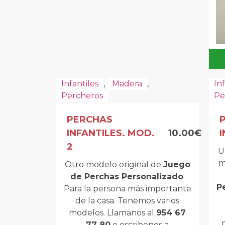
Infantiles
,
Madera
,
In
Percheros
Pe
PERCHAS
INFANTILES. MOD.
10.00€
I
2
U
m
Otro modelo original de
Juego
de Perchas Personalizado
.
P
Para la persona más importante
de la casa. Tenemos varios
modelos. Llamanos al
954 67
77 80
o escribenos a