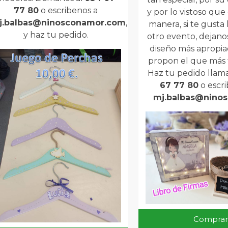
77 80
o escribenos a
y por lo vistoso que 
j.balbas@ninosconamor.com
,
manera, si te gusta 
y haz tu pedido.
otro evento, dejano
diseño más apropiad
propon el que más t
Haz tu pedido llam
67 77 80
o escri
mj.balbas@nino
Comprar