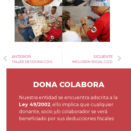
ANTERIOR
SIGUIENTE
TALLER DE COCINA C.D.O.
INCLUSIÓN SOCIAL C.D.D.
DONA COLABORA
Nuestra entidad se encuentra adscrita a la
Ley 49/2002
, ello implica que cualquier
donante, socio y/o colaborador se verá
beneficiado por sus deducciones fiscales