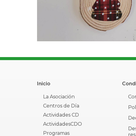
Inicio
Condi
La Asociación
Con
Centros de Día
Pol
Actividades CD
Dec
ActividadesCDO
De
Programas
res