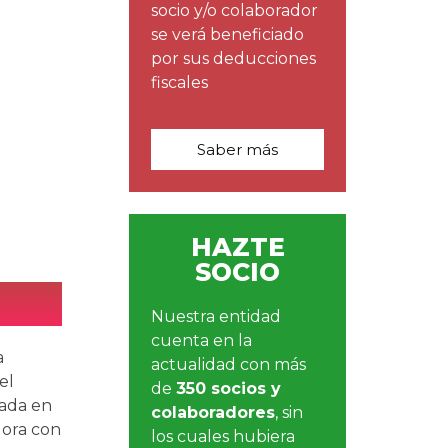
socio y/o colaborador
se verá beneficiado
por sus deducciones
fiscales
Saber más
HAZTE
SOCIO
Nuestra entidad
cuenta en la
a
actualidad con más
el
de
350 socios y
cada en
colaboradores
, sin
lora con
los cuales hubiera