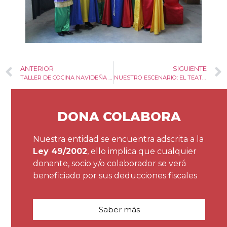
ANTERIOR
SIGUIENTE
TALLER DE COCINA NAVIDEÑA EN C.D.
NUESTRO ESCENARIO: EL TEATRO EN LA EDUCACIÓN.
DONA COLABORA
Nuestra entidad se encuentra adscrita a la
Ley 49/2002
, ello implica que cualquier
donante, socio y/o colaborador se verá
beneficiado por sus deducciones fiscales
Saber más