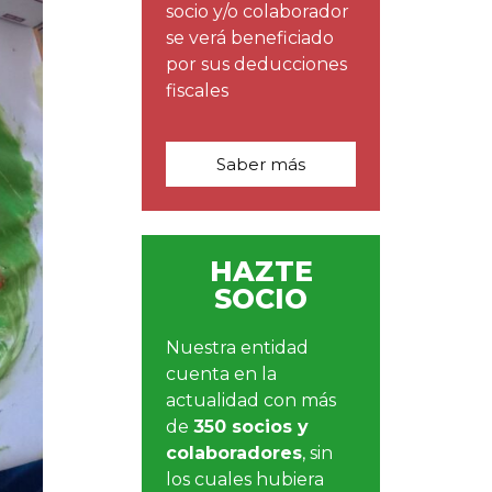
socio y/o colaborador
se verá beneficiado
por sus deducciones
fiscales
Saber más
HAZTE
SOCIO
Nuestra entidad
cuenta en la
actualidad con más
de
350 socios y
colaboradores
, sin
los cuales hubiera