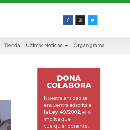
Tienda
Últimas Noticias
Organigrama
DONA
COLABORA
Nuestra entidad se
encuentra adscrita a
la
Ley 49/2002
, ello
implica que
cualquier donante,