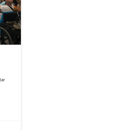
R
tar